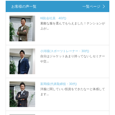
お客様の声一覧
一覧ページ
K様
(会社員 40代)
素敵な服を選んでもらえました！テンションが
上が...
小河様
(スポーツトレーナー・30代)
自分はジャケットあまり持ってないしセミナー
や交...
富岡様
(代表取締役・30代)
洋服に関していい投資をできたなーと体感して
ます...